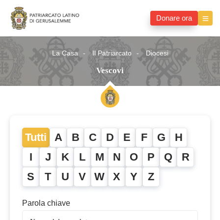
Donare ora
La Casa
Il Patriarcato
Diocesi
Vescovi
Tutti
A
B
C
D
E
F
G
H
I
J
K
L
M
N
O
P
Q
R
S
T
U
V
W
X
Y
Z
Parola chiave