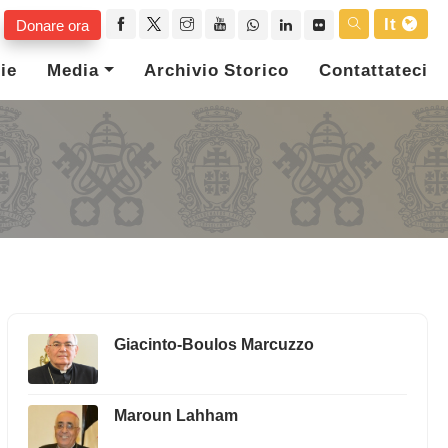
It
Donare ora
ie
Media
Archivio Storico
Contattateci
Giacinto-Boulos Marcuzzo
Maroun Lahham