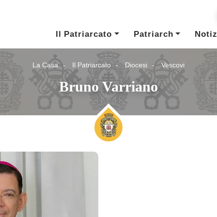
Il Patriarcato
Patriarch
Notiz
La Casa
Il Patriarcato
Diocesi
Vescovi
Bruno Varriano