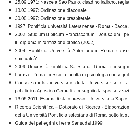
25.09.1971: Nasce a Sao Paulo, cittadino italiano, reg
18.03.1997: Ordinazione diaconale
30.08.1997: Ordinazione presbiterale
1997: Pontificia università Lateranense - Roma - Baccal
2002: Studium Biblicum Franciscanum - Jerusalem - pre
il "diploma in formazione biblica (2002)
2004: Pontificia Università Antonianum -Roma- conseg
spiritualità"
2009: Università Pontificia Salesiana - Roma - conseguit
Lumsa - Roma- presso la facoltà di psicologia conseguito
Consorzio inter-universitario della Università Catto
policlinico Agostino Gemelli, conseguito la specializza
16.06.2011: Esame di stato presso l'Università la Sapie
Ricerca Scientifica – Dottorato di Ricerca - Elaborazione
della Università Pontificia salesiana di Roma, sotto la g
Guida dei pellegrini di terra Santa dal 1999.