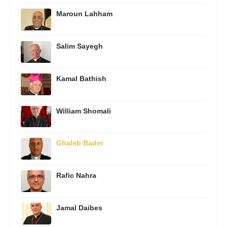
Maroun Lahham
Salim Sayegh
Kamal Bathish
William Shomali
Ghaleb Bader
Rafic Nahra
Jamal Daibes