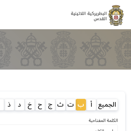
الجميع
أ
ب
ت
ث
ج
ح
خ
د
ذ
ر
الكلمة المفتاحية