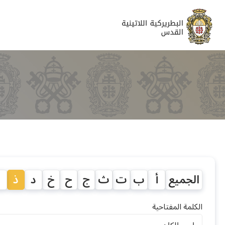
الجميع
أ
ب
ت
ث
ج
ح
خ
د
ذ
ر
الكلمة المفتاحية