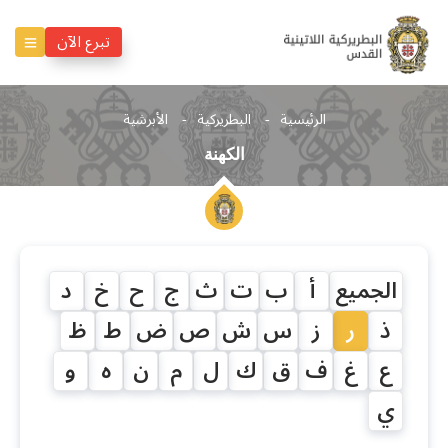
تبرع الآن
الرئيسية
البطريركية
الأبرشية
الكهنة
الجميع
أ
ب
ت
ث
ج
ح
خ
د
ذ
ر
ز
س
ش
ص
ض
ط
ظ
ع
غ
ف
ق
ك
ل
م
ن
ه
و
ي