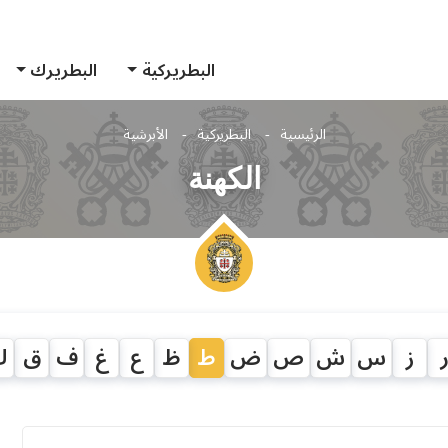
البطريركية
البطريرك
الرئيسية
البطريركية
الأبرشية
الكهنة
ز
س
ش
ص
ض
ط
ظ
ع
غ
ف
ق
ك