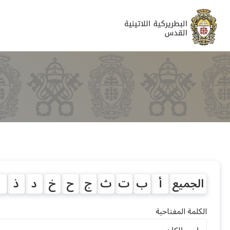
الجميع
أ
ب
ت
ث
ج
ح
خ
د
ذ
ر
الكلمة المفتاحية