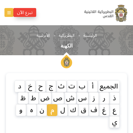
تبرع الآن
الرئيسية
البطريركية
الأبرشية
الكهنة
الجميع
أ
ب
ت
ث
ج
ح
خ
د
ذ
ر
ز
س
ش
ص
ض
ط
ظ
ع
غ
ف
ق
ك
ل
م
ن
ه
و
ي