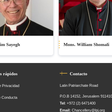
lim Sayegh
Mons. William Shomali
s rápidos
Contacto
Latin Patriarchate Road
e Privacidad
P.O.B 14152, Jerusalem 91141
e Conducta
Tel
: +972 (2) 6471400
Email:
Chancellery@lpj.org