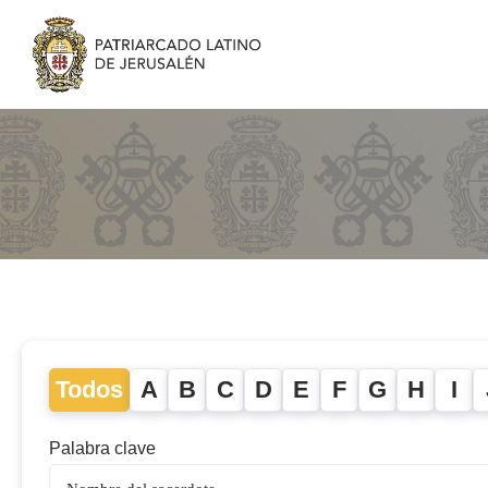
Todos
A
B
C
D
E
F
G
H
I
Palabra clave