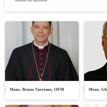
Obispos
Mons. Bruno Varriano, OFM
Mons. Gh