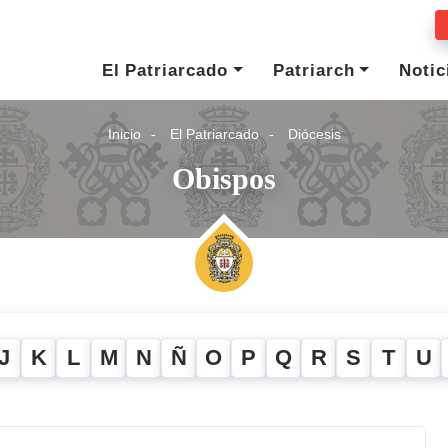
El Patriarcado
Patriarch
Notic
Inicio
El Patriarcado
Diócesis
Obispos
J
K
L
M
N
Ñ
O
P
Q
R
S
T
U