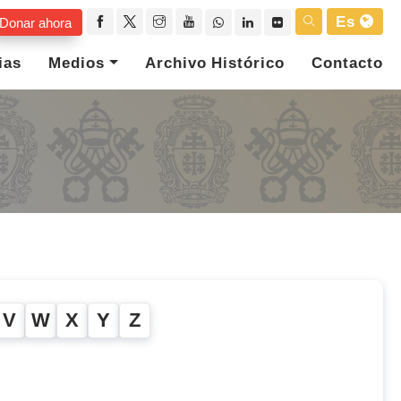
Es
Donar ahora
ias
Medios
Archivo Histórico
Contacto
V
W
X
Y
Z