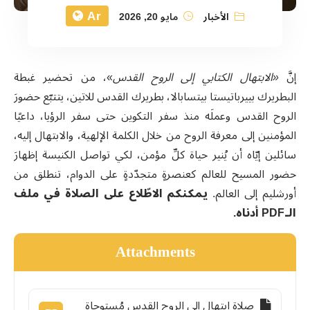
Ar
الأخبار
مايو 20, 2026
إنَّ
«الابتهال الكتابي إلى الروح القدس
»، من تحضير غبطة
البطريرك بييرباتيستا بيتسابالا، بطريرك القدس للاتين، يتتبّع حضورَ
الروح القدس وعملَه منذ سفر التكوين حتى سفر الرؤيا، داعيًا
المؤمنين إلى معرفة الروح من خلال الكلمة الإلهية، والابتهال إليه،
سائلين إيّاه أن يُنير حياة كلِّ مؤمن، لكي تواصل الكنيسة إظهارَ
حضور المسيح للعالم كعنصرةٍ متجدّدةٍ على الدوام، تنطلق من
أورشليم إلى العالم.
يمكنكم الاطّلاع على الصلاة في ملف
الـPDF أدناه.
Attachments
صلاة ابتهال إلى الروح القدس مُستوحاة