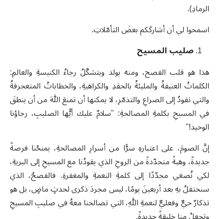
الرمادِ).
اسمحوا لي أن أشاركَكم بعضَ التأمّلاتِ.
صليب المسيح
هذا هو قلب الفصح، ومنه يولد ويتشكّلُ رجاءُ الكنيسةِ والعالمِ:
الكلماتُ العنيفةُ والمليئةُ بالحقدِ والكراهيةِ، والخطاباتُ المتعجرفةُ
والتي تقودُ إلى الصراعِ والتذمّرِ، لا يمكنها أن تمنعَ اللهَ من أن ينطقَ
في المسيحِ بكلمةِ المصالحةِ: "سلامٌ عليك أيُّها الصليبِ، رجاؤنا
الوحيد!"
إنَّ الصومَ، على اعتبارهِ سرًّا من أسرارِ المصالحةِ، يمنحُنا فرصةً
جديدةً، وهبةً متجدّدةً من الروحِ الذي يقودُنا مع المسيحِ إلى البريةِ،
لكي نُصغي مجدّدًا إلى كلمةِ النعمةِ والمغفرةِ. فالفصحُ، الذي
سنحتفلُ بهِ بعد أربعينَ يومًا، ليس مجردَ ذكرى لحدثٍ ماضٍ، بل هو
تذكارٌ حيٌّ وفعليٌّ لنعمةِ اللهِ، التي تصالحنا معهُ في صليبِ المسيحِ
وتجعلُ منا خليقةً جديدةً.