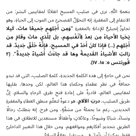
بنعمةِ اللهِ، نرى في صليبِ المسيحِ انقلابًا لمقاييسِ البشرِ: من
الانتقامِ إلى المغفرةِ. إنه التحوّلُ الفصحيّ من الموتِ إلى الحياةِ، وهو
تجاوزٌ إنجيليٌّ للإدانةِ بالمغفرةِ
"وَمِن أَجْلِهِم جَميعًا ماتَ، كَيلا
يَحْيا الأَحياءُ مِن بَعدُ لِأَنْفُسِهِم، بل لِلَّذي ماتَ وقامَ مِن
أَجْلِهِم (...) فإِذا كانَ أَحَدٌ في المسيحِ، فإِنَّهُ خَلْقٌ جَديدٌ. قد
زالتِ الأَشياءُ القَديمةُ وها قد جاءَتْ أَشياءٌ جَديدةٌ". (٢
قُورِنتس ٥: ١٥، ١٧).
نحن في حاجةٍ إلى هذه الكلمةِ الجديدةِ، كلمةِ الصليبِ، التي قد تبدو
حماقةً في نظرِ عظماءِ وحكماءِ هذا العالمِ، لكن وحدها، بقلبِها
لمقاييسِ العالمِ، قادرةٌ على إعادةِ فتحِ طرقِ الرجاءِ والسلامِ. إنَّ
طريقَ الصليبِ،
دربَ الآلامِ
، هو دعوةٌ لتعلّمِ منطقِ العطاءِ والمغفرةِ
الجديدين، رغم ما يحملهُ من مشقّةٍ، ومن فرح. إنه يتطلبُ رجالًا
ونساءً، شبابًا وشيوخًا، وعائلاتٍ وأطفالًا مستعدين للانطلاقِ في هذا
الطريقِ بتجديدِ أفكارهم ومواقفهم. ومن خلالِ هذا التغييرِ الداخليّ
فقط، يمكننا أن نأملَ في مستقبلٍ يعمّهُ السلامُ.