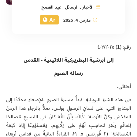
الأخبار
,
الرسائل
,
عيد الفصح
Ar
مارس 4, 2025
رقم: (1) ٤٠٣/٢٠٢٥
إلى أبرشية البطريركية اللاتينية - القدس
رسالة الصوم
أحبّائي،
في هذه السّنةِ اليوبيليةِ، نبدأُ مسيرةَ الصومِ بالإصغاءِ مجدّدًا إلى
البشارةِ التي، على لسانِ الرسولِ بولس، تملأُ بالرجاءِ هذا الزمنَ
المقدّسَ وكلَّ الأزمنة: "ذٰلِكَ بِأَنَّ اللهَ كانَ في المَسيحِ مُصالِحًا
لِلعالَمِ وغَيْرَ مُحاسِبٍ لَهُمْ على زَلَّاتِهِم، وَمُستَوْدِعًا إِيَّانَا كَلِمَةَ
المُصالَحَةِ" (٢ قُورِنتس ٥: ١٩، القراءةُ الثانيةُ من قداسِ أربعاءِ