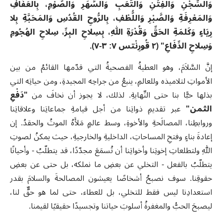
وَالسِّجْنِ وَالفِتَنِ وَالتَّعَبِ وَالسَّهَرِ وَالصَّوْمِ، بِالعَفَافِ
وَالمَعْرِفَةِ وَالصَّبْرِ وَاللُّطْفِ، بِالرُّوحِ القُدُسِ وَالمَحَبَّةِ بِلا
رِيَاءٍ وَكَلمَةِ الحَقِّ وَقُدْرَةِ اللهِ، بِسِلاحِ البِرِّ، سِلاحِ الهُجُومِ
وَسِلاحِ الدِّفَاعِ" (٢ قُورِنْتس ٧: ٣-٧).
إنَّ السَّلاَمَ، وهو العطيةُ الفصحيةُ التي قدّمها القائمُ من بين
الأمواتِ لتلاميذه وللعالمِ، ينبعُ من جراحِه المجيدةِ، ومن حياتِه التي
بذلها حبًّا بنا حتى النِّهايةِ. لذلك، لا يجوز أن نخافَ من
"دَفْعِ
الثمن"
عبر تقديمِ ذواتِنا من أجل قيامةِ جماعاتِنا وعلاقاتِنا
وروابطِنا، المصالَحةِ والأخوةِ، وسط عالمٍ مَلأَهُ الموتُ والحقدُ. إن
إعادةَ بناءٍ وفتحِ المساحاتِ، الداخليةِ والخارجيةِ، حيث يمكنُ لصوتِ
اللهِ ولتطلعاتِ إخوتِنا وأخواتِنا أن تُسمَعَ مجدّدًا، قد يتطلّبُ - وأحيانًا
يتطلّبُ بالفعل - التخلي عن بعضِ ما نملكه، بل حتى عن بعضِ
حقوقِنا. سوف نصبحُ أشخاصًا يعيشون المصالحةَ والسلامَ بقدر
استعدادِنا ليس فقط للتخلي، بل للعطاء، حتى لما هو حقٌّ لنا،
ليصبحَ الحبُّ والمغفرةُ أسلوبَ حياتنا وتجسيدًا حقيقيًا لقيمنا.