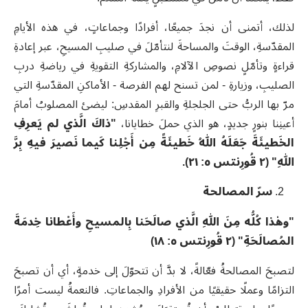
لذلك، أتمنى أن نجدَ جميعًا، أفرادًا وجماعاتٍ، في هذه الأيامِ
المقدّسةِ، الوقتَ والمساحةَ لنتأمّلَ في صليبِ المسيحِ، عبر إعادةِ
قراءةٍ وتأمّلٍ نصوصِ الآلامِ، والمشاركةِ التقويةِ في رياضةِ دربِ
الصليبِ، وزيارةِ - لمن تسنح لهم الفرصة - الأماكنِ المقدّسةِ التي
مرّ بها الربُّ حتى الجلجلةِ والقبرِ المقدسِ: ليضئ المصلوبُ أمامَ
أعينِنا بنورٍ جديدٍ، هو الذي حملَ خطايانا،
"ذاكَ الَّذي لم يَعرِفِ
الخَطيئَةَ جَعَلَهُ اللهُ خَطيئَةً مِن أَجْلِنا كَيما نَصيرَ فيهِ بِرَّ
اللهِ" (٢ قُورِنتس ٥: ٢١).
سرّ المصالحة
"وهٰذا كُلُّه مِنَ اللهِ الَّذي صالَحَنا بِالمسيحِ وأَعْطانا خِدمَةَ
المُصالَحَةِ" (٢ قُورِنتس ٥: ١٨)
لتصبحَ المصالحةُ فعّالةً، لا بدَّ أن تتحوّلَ إلى خدمةٍ، أي أن تصبحَ
التزامًا وعملًا حقيقيًا من الأفرادِ والجماعاتِ. فالنعمةُ ليست أمرًا