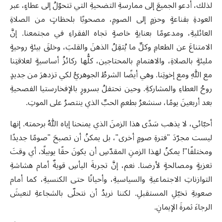
لذلك، أدعو الجميعَ إلى ممارسةِ التضحيةِ التي تتحوّلُ إلى عطاءٍ، عبر
العودةِ بقناعةٍ وحزمٍ إلى الصومِ، مصحوبًا بلحظاتٍ من الصلاةِ
العائليةِ، ومدعومًا بعنايةٍ خاصةٍ تجاه الفقراءِ في مجتمعنا. إنَّ
الامتناعَ عن الطعامِ وكلِّ ما يُثقِلُ الذهنَ والقلبَ، وخلقَ بيئةٍ روحيةٍ
مليئةٍ بالصلاةِ، والاهتمامِ بالمحتاجين، كلُّها ركائزُ أساسيةٍ لعلاقتِنا
مع اللهِ ومع إخوتِنا. وهي أيضًا الشرطُ الجوهريُّ لكي تزدهرَ من جديدٍ
روحُ العطاءِ والمشاركةِ. وحين نحتفلُ بسرورٍ بالإفخارستيا الفصحيةِ
بعد أربعينَ يومًا، سنشعرُ بطعمِ الحبِّ الذي ينتصرُ على الموتِ.
أحبّائي، لا يذهب سَدًى هذا الزمنَ الذي يمنحنا إياه اللهُ برحمته. إنها
ليست مجرّدَ "فترةِ صومٍ أخرى"، بل يمكنُ أن تصبحَ "صومًا جديدًا
ومختلفًا"! يمكنُ لهذا الزمنِ المقدّسِ أن يكونَ حقًا يوبيلًا، أي وقتَ
تعزيةٍ ومصالحةٍ لأرضنا. نعم، إنَّ تجربةَ اليأسِ قويةٌ أمام هشاشةِ
التوازناتِ الاجتماعيةِ والسياسيةِ، وأحيانًا حتى الكنسيةِ، كما أمام
صعوبةِ تخيّلِ المستقبلِ. لكننا نريدُ أن نتحلّى بالشجاعةِ لنعيشَ
الرجاءَ ثمرةَ الإيمانِ.