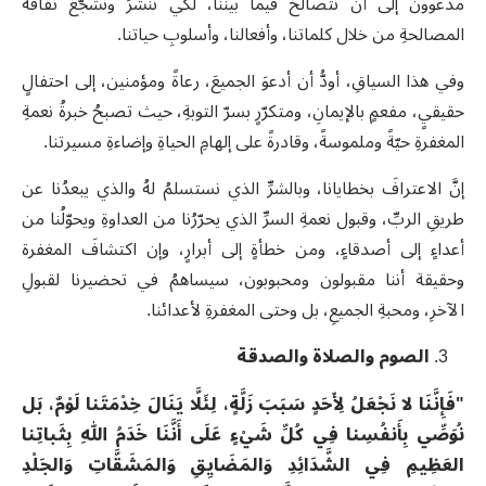
مدعوون إلى أن نتصالحَ فيما بيننا، لكي ننشرَ ونشجّعَ ثقافةَ
المصالحةِ من خلال كلماتنا، وأفعالنا، وأسلوبِ حياتنا.
وفي هذا السياقِ، أودُّ أن أدعوَ الجميعَ، رعاةً ومؤمنين، إلى احتفالٍ
حقيقيٍ، مفعمٍ بالإيمانِ، ومتكرّرٍ بسرّ التوبةِ، حيث تصبحُ خبرةُ نعمةِ
المغفرةِ حيّةً وملموسةً، وقادرةً على إلهامِ الحياةِ وإضاءةِ مسيرتنا.
إنَّ الاعترافَ بخطايانا، وبالشرِّ الذي نستسلمُ لهُ والذي يبعدُنا عن
طريقِ الربِّ، وقبول نعمةِ السرِّ الذي يحرّرُنا من العداوةِ ويحوّلُنا من
أعداءٍ إلى أصدقاءٍ، ومن خطأةٍ إلى أبرارٍ، وإن اكتشافَ المغفرة
وحقيقة أننا مقبولون ومحبوبون، سيساهمُ في تحضيرنا لقبولِ
الآخرِ، ومحبةِ الجميعِ، بل وحتى المغفرةِ لأعدائنا.
الصوم والصلاة والصدقة
"فَإِنَّنَا لا نَجْعَلُ لِأَحَدٍ سَبَبَ زَلَّةٍ، لِئَلَّا يَنَالَ خِدْمَتَنا لَوْمٌ، بَل
نُوَصِّي بِأَنفُسِنا فِي كُلِّ شَيْءٍ عَلَى أَنَّنَا خَدَمُ اللهِ بِثَباتِنا
العَظِيمِ فِي الشَّدَائِدِ وَالمَضَايِقِ وَالمَشَقَّاتِ وَالجَلْدِ