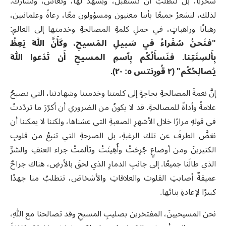
سحريًا، بل تتطلبُ أن تُستقبَلَ، ويُشهد لها، وتُعاشَ، وتُشاركَ.
لذلك، لنشعرْ جميعًا بأننا معنيون ومسؤولون معًا، رعاةً وعلمانيين،
رهبانًا وراهباتٍ، في حملِ كلمةِ المصالحةِ وخدمتها إلى العالمِ:
"فنَحنُ سُفَراءُ في سَبيلِ المَسيحِ، وكَأَنَّ اللهَ يَعِظُ
بِأَلسِنَتِنا. فنَسأَلُكُم بِٱسمِ المسيحِ أَن تَدَعوا اللهَ
يُصالِحُكُم" (٢ قُورِنتس ٥: ٢٠).
إنَّ نعمةَ المصالحةِ بحاجةٍ إلى كلمتنا وخدمتنا وشهادتنا، التي تصبحُ
علامةً وأداةً للمصالحةِ. قد لا يكونُ من الضروري أن أكرّرَ ما تردّدتُ
في قولهِ مرارًا خلال الأشهرِ الصعبةِ التي عشناها، ولكننا لا يمكننا أن
نغضَّ الطرفَ عن تلك الرغبةِ، بل الصرخةِ التي تنبعُ من قلوبِ
الكثيرينَ ومن أوضاعٍ جُرِحَتْ وأُهِينَتْ وتألمتْ جراء العنفِ والشرِّ
الذي طالَنا جميعًا. إلى جانبِ الدمارِ الذي لحقَ بالأرضِ، هناك جراحٌ
عميقةٌ أصابتِ القلوبَ والعلاقاتِ والأشخاصَ، تتطلبُ منا جهدًا
كبيرًا لإعادةِ بنائها.
نحن المسيحيينَ، المفتخرين بصليبِ المسيحِ وقد تصالحنا مع اللهِ،