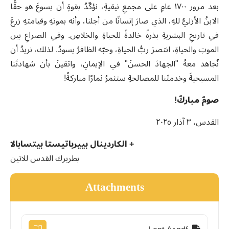
بعد مرور ١٧٠٠ عامٍ على مجمعِ نيقيةِ، نؤكّدُ بقوةٍ أن يسوعَ هو حقًّا
الابنُ الأزليُّ للهِ، الذي صارَ إنسانًا من أجلنا، وأنه بموتهِ وقيامتهِ زرعَ
في تاريخِ البشريةِ بذرةً خالدةً للحياةِ والخلاصِ. وفي الصراعِ بين
الموتِ والحياةِ، انتصرَ ربُّ الحياةِ، وحبّه الظافرُ يسودُ. لذلك، نريدُ أن
نُجاهد معهُ "الجهادَ الحسنَ" في الإيمانِ، واثقينَ بأن شهادتَنا
المسيحيةَ وخدمتَنا للمصالحةِ ستثمرُ ثمارًا مباركةً!
صومٌ مباركٌ!
القدس، ٣ آذار ٢٠٢٥
+ الكاردينال بييرباتيستا بيتسابالا
بطريرك القدس للاتين
Attachments