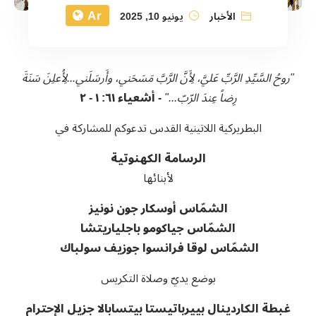
Ar
الأخبار
يونيو 10, 2025
"روحُ السَّيِّدِ الرَّبِّ عَليَّ، لِأَنَّ الرَّبَّ مَسَحَني، وأَرسَلَني...لِأُعلِنَ سَنَةَ
رِضاً عِندَ الرّبّ..."
-
أشعياء ٦١: ١ - ٢
البطريركية اللاتينية القدس تدعوكم للمشاركة في
الرسامة الكهنوتية
لأبنائها
الشمّاس أوسكار جون نونيز
الشمّاس جياكومو باجلياريتشا
الشمّاس لوقا فرانسوا جوزيف سولباك
بوضع يديّ وصلاة التكريس
غبطة الكاردينال بييرباتيستا بيتسابالا جزيل الإحترام