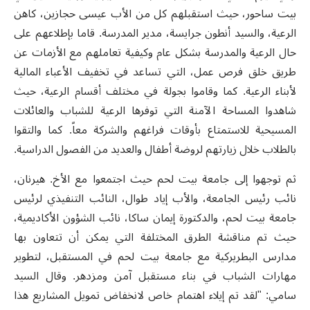
بيت ساحور، حيث استقبلهم كل من الأب عيسى حجازين، كاهن
الرعية، والسيد أنطون جرايسة، مدير المدرسة. قاما بإطلاعهم على
حال الرعية والمدرسة بشكل عام وكيفية تعاملهم مع الأزمات عن
طريق خلق فرص عمل، التي تساعد في تخفيف الأعباء المالية
لأبناء الرعية. كما وقاموا بجولة في مختلف أقسام الرعية، حيث
شاهدوا المساحة الآمنة التي توفرها الرعية للشباب والعائلات
المسيحية للاستمتاع بأوقات فراغهم والشركة معاً. كما والتقوا
بالطلاب خلال زيارتهم لروضة أطفال والعديد من الفصول الدراسية.
ثم توجهوا إلى جامعة بيت لحم حيث اجتمعوا مع الأخ. هيرنان،
نائب رئيس الجامعة، والأب إياد طوال، النائب التنفيذي لرئيس
جامعة بيت لحم، والدكتورة إيمان ساكا، نائب الشؤون الأكاديمية،
حيث تم مناقشة الطرق المختلفة التي يمكن أن تتعاون بها
مدارس البطريركية مع جامعة بيت لحم في المستقبل، لتطوير
مهارات الشباب في بناء مستقبل آمن ومزدهر. وقال السيد
سامي: "لقد تم إيلاء اهتمام خاص لانخفاض تمويل المشاريع هذا