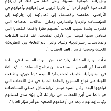
والزيارات الميدانية السنوية، ولكن الأهم من ذلك هو زيارتهم
التضامنية لأنهم أرادوا أن يكونوا قريبين من إخوانهم وأخواتهم في
الأراضي المقدسة والاستماع إلى تحدياتهم. إن زياراتهم إلى
المؤسسات والرعايا والمدارس ومنازل العائلات المحتاجة التي
تضررت بشدة بسبب الحرب أعطتهم نظرة واضحة للقضايا التي
تتعامل معها كنيسة في الأرض المقدسة. لقد كانت اللقاءات
والمناقشات إستراتيجية وغنية، والتي تعززالعلاقة بين البطريركية
اللاتينية وجمعية فرسان القبر المقدس".
بدأت الزيارة الميدانية بزيارة عدد من البيوت المسيحية في البلدة
القديمة في القدس، المستفيدة من برنامج المساعدات الإنسانية
في البطريركية اللاتينية، تحت إدارة السيدة ديما خوري. واطلعت
اللجنة على نجاح المشروع والحاجة الحالية في ظل الأحداث التي
تواجهها البلاد. وقال السيد ميلنر: "زيارة منازل متلقي المساعدات
هو دائماً من أبرز اللحظات في زياراتنا. لأن رؤية مدى امتنانهم
وثبات إيمانهم بالرغم من أوضاعهم الصعبة، هو أمر مؤثر للغاية".