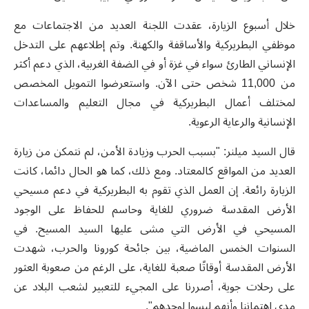
خلال أسبوع الزيارة، عقدت اللجنة العديد من الاجتماعات مع
موظفي البطريركية والأساقفة والكهنة. وتم إطلاعهم على التدخل
الإنساني الطارئ سواء في غزة أو في الضفة الغربية، الذي دعم أكثر
من 11,000 شخص حتى الآن. واستعرضوا التمويل المخصص
لمختلف أعمال البطريركية في مجال التعليم والمساعدات
الإنسانية والرعاية الرعوية.
قال السيد ميلنر: "بسبب الحرب وزيادة الأمن، لم نتمكن من زيارة
العديد من المواقع كالمعتاد. ومع ذلك، كما هو الحال دائما، كانت
الزيارة رائعة. إن العمل الذي تقوم به البطريركية في دعم مسيحي
الأرض المقدسة ضروري للغاية وحاسم للحفاظ على الوجود
المسيحي في الأرض التي مشى عليها السيد المسيح. في
السنوات الخمس الماضية، بين جائحة كورونا والحرب، شهدت
الأرض المقدسة أوقاتًا صعبة للغاية، على الرغم من صعوبة العثور
على رحلات جوية، أصررنا على المجيء للتعبير لشعب البلاد عن
مدى اهتماننا وأنهم ليسوا لوحدهم".