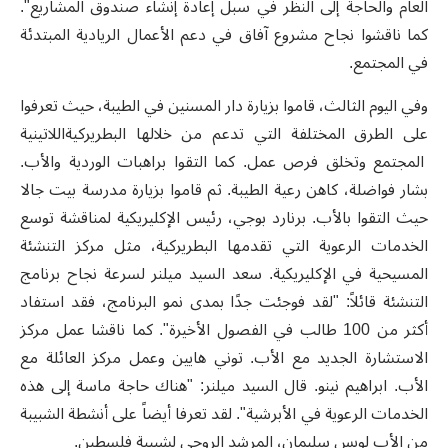
العام والحاجة إلى النظر في سبل إعادة إنشاء صندوق المشاريع".
كما ناقشوا نجاح مشروع آفاق في دعم الأعمال الريادية المبتدئة
في المجتمع.
وفي اليوم الثالث، قاموا بزيارة دار المسنين في الطيبة، حيث تعرفوا
على الطرق المختلفة التي تدعم من خلالها البطريركيةاللاتينية
المجتمع وتخلق فرص عمل. كما التقوا براهبات الوردية والأب.
بشار فواضلة، كاهن رعية الطيبة. ثم قاموا بزيارة مدرسة بيت جالا
حيث التقوا بالأب. برنارد بوجي، رئيس الإكليريكية لمناقشة توسع
الخدمات الرعوية التي تقدمها البطريركية، مثل مركز التنشئة
المسيحية في الإكليريكية. سعد السيد ميلنر لسرعة نجاح برنامج
التنشئة قائلاً: "لقد فوجئت جدًا بمدى نمو البرنامج، فقد استفاد
أكثر من 100 طالب في الفصول الأخيرة". كما ناقشا عمل مركز
الاستشارة الجديد مع الأب. توني هايين وعمل مركز العائلة مع
الأب. ابراهيم نينو. قال السيد ميلنر: "هناك حاجة ماسة إلى هذه
الخدمات الرعوية في الأبرشية". لقد تعرفا أيضاً على أنشطة الشبيبة
من الأب لويس سليمان، المرشد الروحي لشبيبة فلسطين.