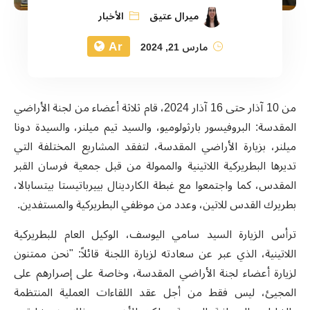
ميرال عتيق
الأخبار
Ar
مارس 21, 2024
من 10 آذار حتى 16 آذار 2024، قام ثلاثة أعضاء من لجنة الأراضي
المقدسة: البروفيسور بارثولوميو، والسيد تيم ميلنر، والسيدة دونا
ميلنر، بزيارة الأراضي المقدسة، لتفقد المشاريع المختلفة التي
تديرها البطريركية اللاتينية والممولة من قبل جمعية فرسان القبر
المقدس، كما واجتمعوا مع غبطة الكاردينال بييرباتيستا بيتسابالا،
بطريرك القدس للاتين، وعدد من موظفي البطريركية والمستفدين.
ترأس الزيارة السيد سامي اليوسف، الوكيل العام للبطريركية
اللاتينية، الذي عبر عن سعادته لزيارة اللجنة قائلاً: "نحن ممتنون
لزيارة أعضاء لجنة الأراضي المقدسة، وخاصة على إصرارهم على
المجيئ، ليس فقط من أجل عقد اللقاءات العملية المنتظمة