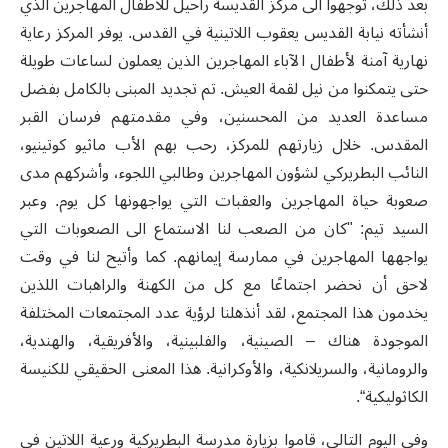
بعد ذلك، توجهوا الى مركز القديسة راحيل للأطفال المهاجرين الذي
أنشأته نيابة القديس يعقوب اللاتينية في القدس. يوفر المركز رعاية
نهارية آمنة لأطفال الآباء المهاجرين الذين يعملون لساعات طويلة
حتى يتمكنوا من نيل لقمة العيش. تم تجديد المبنى بالكامل بفضل
مساعدة العديد من المحسنين، وفي مقدمتهم فرسان القبر
المقدس. خلال زيارتهم للمركز، رحب بهم الأب ماثيو كوتينيو،
النائب البطريركي لشؤون المهاجرين وطالبي اللجوء، وأشركهم مدى
صعوبة حياة المهاجرين والعقبات التي يواجهونها كل يوم. وعبر
السيد تيم: "كان من الصعب لنا الاستماع الى الصعوبات التي
يواجهها المهاجرين في ممارسة إيمانهم. كما وأتيح لنا في وقت
لاحق أن نحضر اجتماعًا مع كل من الكهنة والراهبات اللذين
يخدمون هذا المجتمع، لقد أنذهلنا لرؤية عدد المجتمعات المختلفة
الموجودة هناك – الصينية، والفلبينية، والأفريقية، والهندية،
والرومانية، والسريلانكية، والأوكرانية. هذا المعنى الحقيقي للكنيسة
الكاثوليكية“.
وفي اليوم التالي، قاموا بزيارة مدرسة البطريركية ورعية اللاتين في