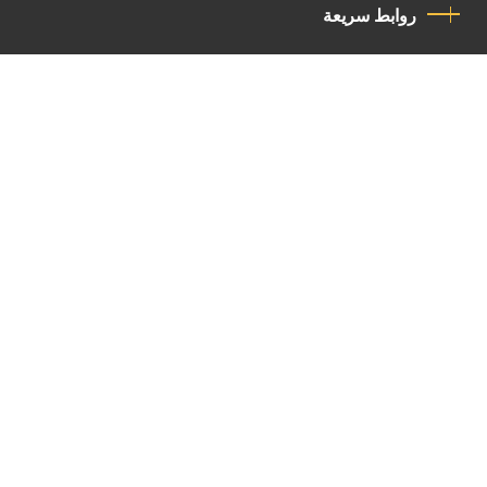
روابط سريعة
سياسة الخصوصية
مدونة قواعد السلوك
اتصل بنا
Latin Patriarchate Road
P.O.B 14152, Jerusalem 9114101
Tel
: +972 (2) 6471400
Email:
Chancellery@lpj.org
القائمة البريدية