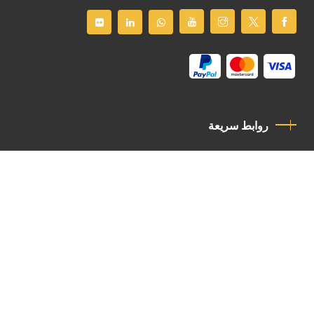
روابط سريعة
سياسة الخصوصية
مدونة قواعد السلوك
اتصل بنا
Latin Patriarchate Road
P.O.B 14152, Jerusalem 9114101