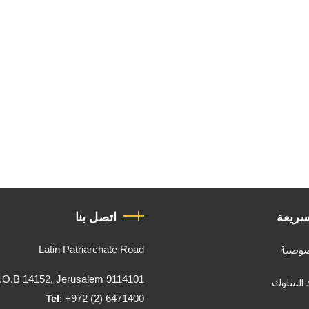
سريعة
اتصل بنا
Latin Patriarchate Road
صوصية
.O.B 14152, Jerusalem 9114101
د السلوك
Tel
: +972 (2) 6471400