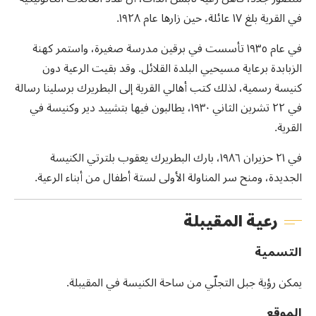
في القرية بلغ ١٧ عائلة، حين زارها عام ١٩٢٨.
في عام ١٩٣٥ تأسست في برقين مدرسة صغيرة، واستمر كهنة
الزبابدة برعاية مسيحيي البلدة القلائل. وقد بقيت الرعية دون
كنيسة رسمية، لذلك كتب أهالي القرية إلى البطريرك برسلينا رسالة
في ٢٢ تشرين الثاني ١٩٣٠، يطالبون فيها بتشييد دير وكنيسة في
القرية.
في ٢١ حزيران ١٩٨٦، بارك البطريرك يعقوب بلترتي الكنيسة
الجديدة، ومنح سر المناولة الأولى لستة أطفال من أبناء الرعية.
رعية المقيبلة
التسمية
يمكن رؤية جبل التجلّي من ساحة الكنيسة في المقيبلة.
الموقع