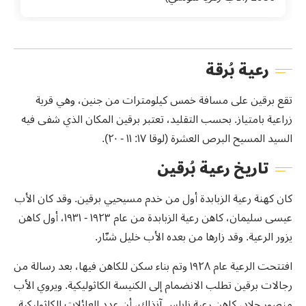
رعية بُرقة
تقع برقين على مسافة خمس كيلومترات من جنين، وهي قرية
زراعية بامتياز. بحسب التقليد، تعتبر برقين المكان الذي شفى فيه
السيد المسيح البرص العشرة (لوقا ١٧: ١١ - ٢٠).
تاريخ رعية بُرقين
كان كهنة رعية الزبابدة أول من خدم مسيحيي برقين. وقد كان الأب
عيسى سليمان، كاهن رعية الزبابدة من عام ١٩٢٣ - ١٩٣١، أول كاهن
يزور الرعية. وقد زارها من بعده الأب خليل شنّار.
افتتحت الرعية عام ١٩٢٨ وتم بناء سكن للكاهن فيها، بعد رسالة من
رجالات برقين تطلب الانضمام إلى الكنيسة الكاثوليكية. ويروي الأب
منصور جلاد، كاهن رعية نابلس آنذاك، أن عدد العائلات الكاثوليكية