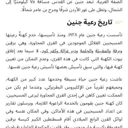
الضفة الغربية. تبعد جنين عن القدس مسافة ٧٥ كيلومترًا إلى
الشمال، وتطل على غور الأردن شرقًا ومرج بن عامر شمالًا.
تاريخ رعية جنين
تأسست رعية جنين عام ١٩٢٨. ومنذ تأسيسها، خدم كهنةُ رعيتها
المسيحيين القلائل الموجودين في القرى المجاورة، وهي
برقين
و
برقة
و
المقيبلة
و
الجلمة
و
دير غزالة
و
كفر كود
، لا سيما بعد إغلاق
بيوت الكهنة التي كانت في هذه القرى، وعدم التمكن من تعيين
كهنة فيها، والتي سبق تأسيسُ بعضها تأسيسَ رعية جنين نفسها.
عاشت رعية جنين حياة بسيطة وخدمها عدد كبير من الكهنة،
وجميعهم تقريباً من الإكليروس البطريركي. وعندما لم يكن من
الممكت تعيين كاهن في إحدى القرى المجاورة ليرعى المسيحيين،
كان كهنة جنين يقومون بالخدمة الراعوية اللازمة، ويرسلون تقارير
عن اعداد المسيحيين في هذه الأماكن. وفي المكان نفسه وفي
اوائل القرن الرابع الميلادي أقام قسطنطين الكبير كنيسة برقين
المعروفة بكنيسة مار جرجس، وقد قامت الحكومة الهلولندية بإجراء