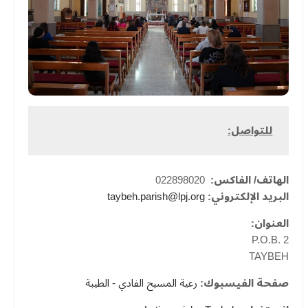
للتواصل:
الهاتف/ الفاكس:
022898020
البريد الإلكتروني:
taybeh.parish@lpj.org
العنوان:
P.O.B. 2
TAYBEH
صفحة الفيسبوك:
رعية المسيح الفادي - الطيبة