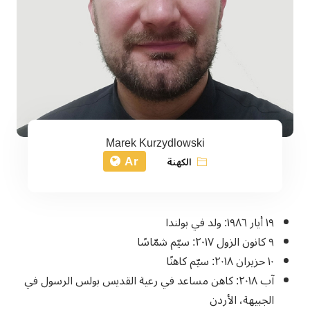
Marek Kurzydlowski
Ar
الكهنة
١٩ أيار ١٩٨٦: ولد في بولندا
٩ كانون الزول ٢٠١٧: سيّم شمّاسًا
١٠ حزيران ٢٠١٨: سيّم كاهنًا
آب ٢٠١٨: كاهن مساعد في رعية القديس بولس الرسول في
الجبيهة، الأردن