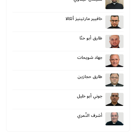
خافيير مارتينيز ألكالا
طارق أبو حنّا
جهاد شويحات
طارق حجازين
جوني أبو خليل
أشرف النِّمري