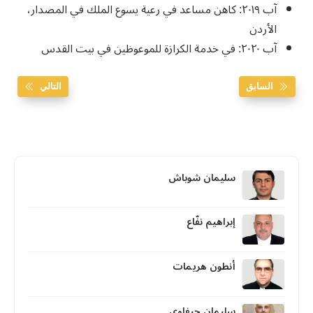
آب ٢٠١٩: كاهن مساعد في رعية يسوع الملك في المصدار،
الأردن
آب ٢٠٢٠: في خدمة الكرازة للموعوظين في بيت القدس
السابق
التالي
سليمان شوباش
إبراهيم نفّاع
أنطون هريمات
سليمان حيفاوي