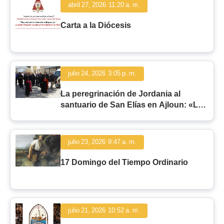
abril 27, 2026
11:20 a. m.
Carta a la Diócesis
julio 24, 2026
3:05 p. m.
La peregrinación de Jordania al
santuario de San Elías en Ajloun: «La
fidelidad del hombre y la fidelidad de
Dios»
julio 23, 2026
9:47 a. m.
17 Domingo del Tiempo Ordinario
julio 21, 2026
10:52 a. m.