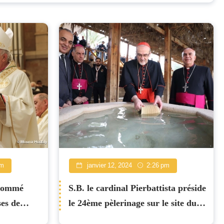
pm
janvier 12, 2024
2:26 pm
 nommé
S.B. le cardinal Pierbattista préside
ses de
le 24ème pèlerinage sur le site du
Baptême de Jésus