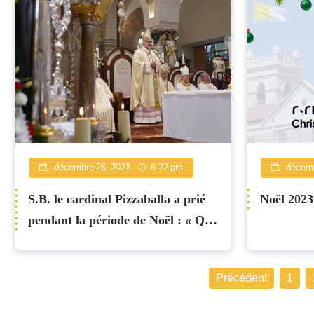
décembre 26, 2023
6:22 pm
décemb
S.B. le cardinal Pizzaballa a prié
Noël 2023
pendant la période de Noël : « Que
le Christ naisse à nouveau sur cette
terre ».
Précédent
1