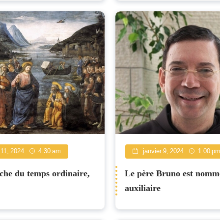
 11, 2024
4:30 am
janvier 9, 2024
1:00 p
che du temps ordinaire,
Le père Bruno est nomm
auxiliaire