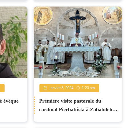
m
janvier 8, 2024
1:20 pm
é évêque
Première visite pastorale du
cardinal Pierbattista à Zababdeh
en tant que cardinal