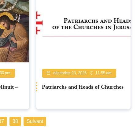
:30 pm
décembre 23, 2023
11:55 am
Minuit –
Patriarchs and Heads of Churches
37
38
Suivant