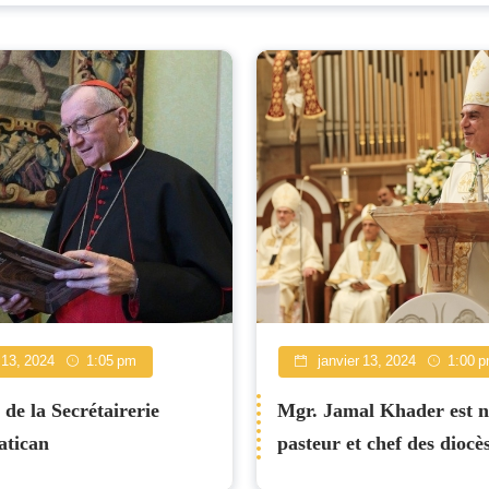
 13, 2024
1:05 pm
janvier 13, 2024
1:00 
 de la Secrétairerie
Mgr. Jamal Khader est
atican
pasteur et chef des diocè
Djibouti et de Somalie