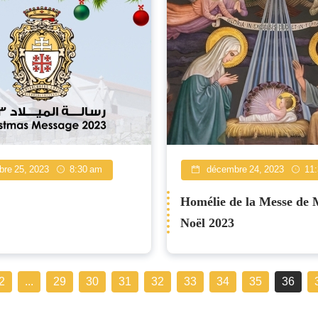
re 25, 2023
8:30 am
décembre 24, 2023
11
Homélie de la Messe de 
Noël 2023
2
...
29
30
31
32
33
34
35
36