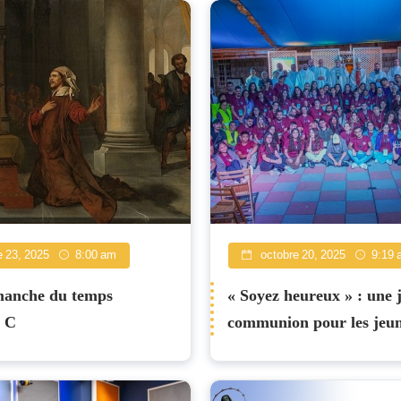
 23, 2025
8:00 am
octobre 20, 2025
9:19 
anche du temps
« Soyez heureux » : une 
, C
communion pour les jeun
Rafat