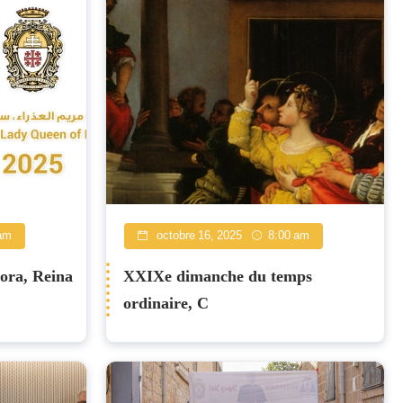
am
octobre 16, 2025
8:00 am
ñora, Reina
XXIXe dimanche du temps
ordinaire, C