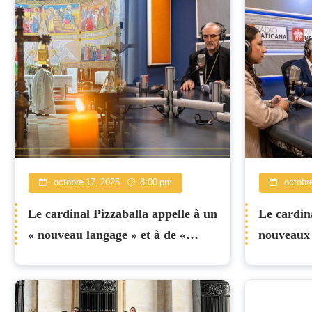
octobre 17, 2025
8:00 pm
octobre
Le cardinal Pizzaballa appelle à un
Le cardina
« nouveau langage » et à de «
nouveaux 
nouveaux témoins » pour l'avenir
paix»
de la Terre Sainte