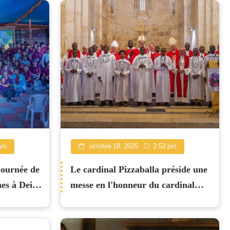
am
octobre 18, 2025
2:52 pm
journée de
Le cardinal Pizzaballa préside une
es à Deir
messe en l'honneur du cardinal
Lavigerie à l'église Sainte-Anne de
Jérusalem