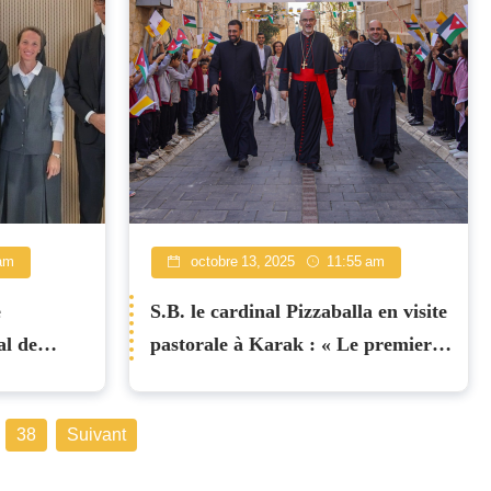
am
octobre 13, 2025
11:55 am
e
S.B. le cardinal Pizzaballa en visite
al de
pastorale à Karak : « Le premier
 l'hôpital
devoir d'un pasteur est d'être
em
parmi son peuple »
38
Suivant