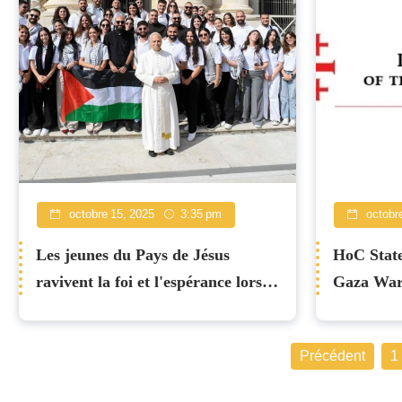
octobre 15, 2025
3:35 pm
octobre
Les jeunes du Pays de Jésus
HoC State
ravivent la foi et l'espérance lors
Gaza Wa
d'un pèlerinage en Italie
Précédent
1