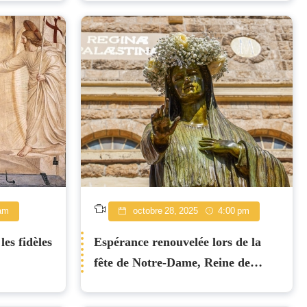
a paix
am
octobre 28, 2025
4:00 pm
es fidèles
Espérance renouvelée lors de la
fête de Notre-Dame, Reine de
Palestine