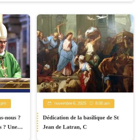
8 pm
novembre 6, 2025
8:00 am
ns-nous ?
Dédication de la basilique de St
s ? Une
Jean de Latran, C
élie du