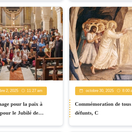
cardinal Pizzaballa sur l
re 2, 2025
11:27 am
octobre 30, 2025
8:00 
nage pour la paix à
Commémoration de tous l
pour le Jubilé de
défunts, C
ce