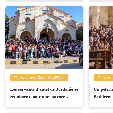
à Tabgha
novembre 3, 2025
8:00 am
novemb
Les servants d'autel de Jordanie se
Un pèleri
réunissent pour une journée
Bethléem 
d'unité et de renouveau de leur
l'espéran
mission liturgique