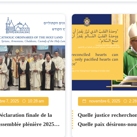
re 7, 2025
10:28 am
novembre 6, 2025
2:2
laration finale de la
Quelle justice rechercho
ssemblée plénière 2025 -
Quelle paix désirons-nou
réflexion tirée d'une hom