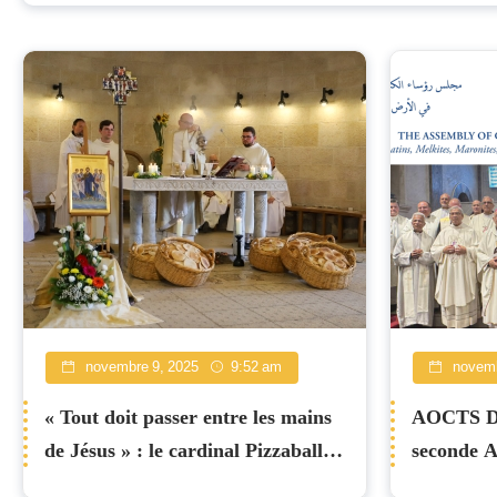
Nouvelles
novembre 9, 2025
9:52 am
novemb
« Tout doit passer entre les mains
AOCTS Déc
de Jésus » : le cardinal Pizzaballa
seconde A
célèbre la fête de la multiplication
Chypre