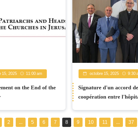
 15, 2025
11:00 am
octobre 15, 2025
9:30 
ment on the End of the
Signature d'un accord d
r
coopération entre l'hôpit
l'Enfant Jésus de Rome et
Saint-Joseph de Jérusal
2
...
5
6
7
8
9
10
11
...
37