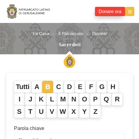
Donare ora
La Casa
Il Patriarcato
Diocesi
Sacerdoti
Tutti
A
B
C
D
E
F
G
H
I
J
K
L
M
N
O
P
Q
R
S
T
U
V
W
X
Y
Z
Parola chiave