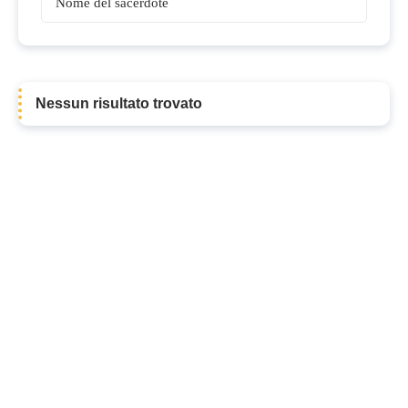
Sacerdoti
Nessun risultato trovato