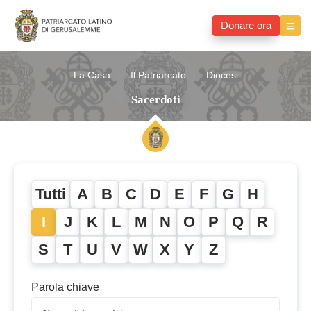
Donare ora
La Casa
Il Patriarcato
Diocesi
Sacerdoti
Tutti
A
B
C
D
E
F
G
H
I
J
K
L
M
N
O
P
Q
R
S
T
U
V
W
X
Y
Z
Parola chiave