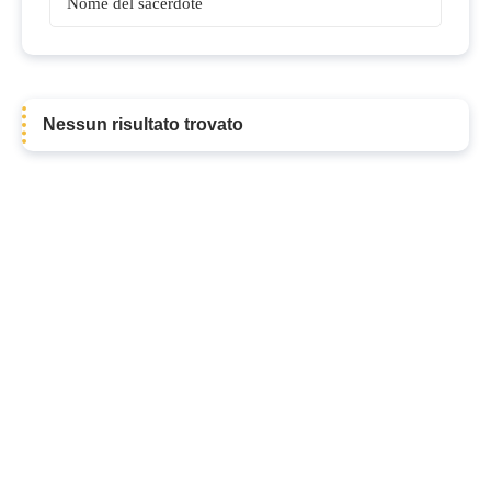
Sacerdoti
Nessun risultato trovato