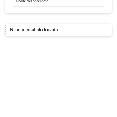
Sacerdoti
Nessun risultato trovato