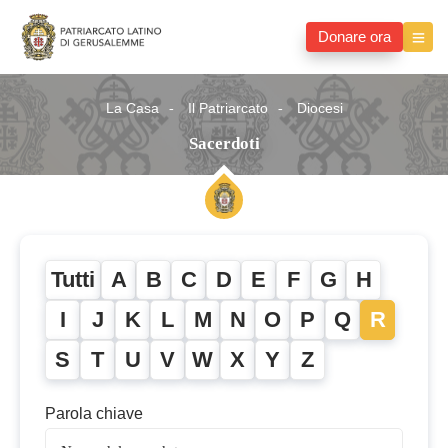
Donare ora
La Casa
Il Patriarcato
Diocesi
Sacerdoti
Tutti
A
B
C
D
E
F
G
H
I
J
K
L
M
N
O
P
Q
R
S
T
U
V
W
X
Y
Z
Parola chiave