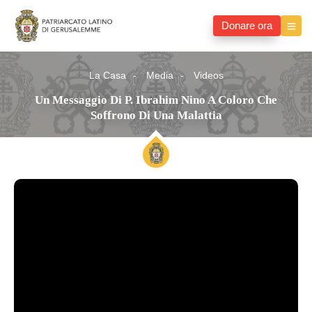
Donare ora
La Casa
Media
Videos
Un Messaggio Di P. Ibrahim Nino A Coloro Che
Soffrono Di Una Malattia