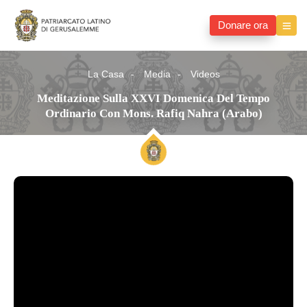
Donare ora
La Casa
Media
Videos
Meditazione Sulla XXVI Domenica Del Tempo
Ordinario Con Mons. Rafiq Nahra (Arabo)