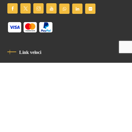
Link veloci
Informativa Sulla Privacy
Codice Di Condotta
Contatto
Latin Patriarchate Road
P.O.B 14152, Jerusalem 9114101