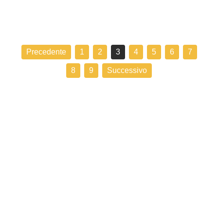
Precedente
1
2
3
4
5
6
7
8
9
Successivo