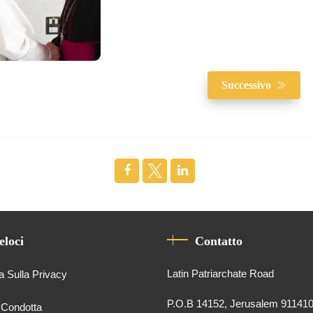
Successivo
eloci
Contatto
Latin Patriarchate Road
a Sulla Privacy
P.O.B 14152, Jerusalem 91141
 Condotta