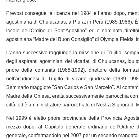
Interreligioso.
Prevost consegue la licenza nel 1984 e l’anno dopo, mentr
agostiniana di Chulucanas, a Piura, in Perù (1985-1986). È il
locale dell'Ordine di Sant'Agostino" ed è nominato direttor
agostiniana “Madre del Buon Consiglio” di Olympia Fields, in 
L’anno successivo raggiunge la missione di Trujillo, sempr
degli aspiranti agostiniani dei vicariati di Chulucanas, Iquit
priore della comunità (1988-1992), direttore della forma
nell'arcidiocesi di Trujillo di vicario giudiziale (1989-19
Seminario maggiore "San Carlos e San Marcelo". Al contempo 
Madre della Chiesa, eretta successivamente parrocchia con il 
città, ed è amministratore parrocchiale di Nostra Signora di
Nel 1999 è eletto priore provinciale della Provincia Agos
mezzo dopo, al Capitolo generale ordinario dell’Ordine di
generale, confermandolo nel 2007 per un secondo mandato.