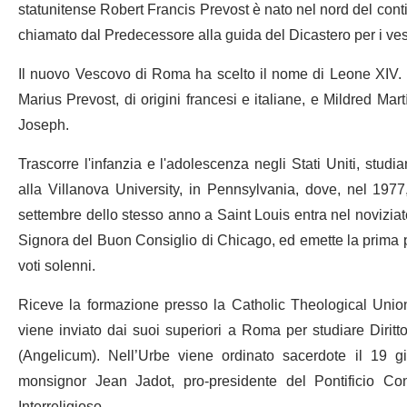
statunitense Robert Francis Prevost è nato nel nord del conti
chiamato dal Predecessore alla guida del Dicastero per i ve
Il nuovo Vescovo di Roma ha scelto il nome di Leone XIV. N
Marius Prevost, di origini francesi e italiane, e Mildred Mart
Joseph.
Trascorre l'infanzia e l'adolescenza negli Stati Uniti, stud
alla Villanova University, in Pennsylvania, dove, nel 1977
settembre dello stesso anno a Saint Louis entra nel noviziato
Signora del Buon Consiglio di Chicago, ed emette la prima p
voti solenni.
Riceve la formazione presso la Catholic Theological Union
viene inviato dai suoi superiori a Roma per studiare Dirit
(Angelicum). Nell’Urbe viene ordinato sacerdote il 19 
monsignor Jean Jadot, pro-presidente del Pontificio Con