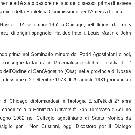
nente ed è stato pastore nel sud dello stesso, prima di essere
scovi e della Ponteficia Commissione per l’America Latina.
asce il 14 settembre 1955 a Chicago, nell’Illinois, da Louis
ínez, di origini spagnole. Ha due fratelli, Louis Martín e John
iando prima nel Seminario minore dei Padri Agostiniani e poi,
, consegue la laurea in Matematica e studia Filosofia. Il 1°
 dell'Ordine di Sant'Agostino (Osa), nella provincia di Nostra
rofessione il 2 settembre 1978. Il 29 agosto 1981 pronuncia i
 di Chicago, diplomandosi in Teologia. E all'età di 27 anni
to canonico alla Pontificia Università San Tommaso d’Aquino
giugno 1982 nel Collegio agostiniano di Santa Monica da
siglio per i Non Cristiani, oggi Dicastero per il Dialogo