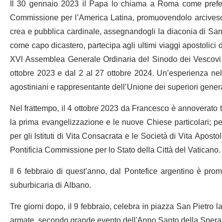
Il 30 gennaio 2023 il Papa lo chiama a Roma come prefetto
Commissione per l’America Latina, promuovendolo arcivesco
crea e pubblica cardinale, assegnandogli la diaconia di Sa
come capo dicastero, partecipa agli ultimi viaggi apostolici
XVI Assemblea Generale Ordinaria del Sinodo dei Vescovi su
ottobre 2023 e dal 2 al 27 ottobre 2024. Un’esperienza nel
agostiniani e rappresentante dell’Unione dei superiori genera
Nel frattempo, il 4 ottobre 2023 da Francesco è annoverato t
la prima evangelizzazione e le nuove Chiese particolari; per 
per gli Istituti di Vita Consacrata e le Società di Vita Apostol
Pontificia Commissione per lo Stato della Città del Vaticano.
Il 6 febbraio di quest’anno, dal Pontefice argentino è prom
suburbicaria di Albano.
Tre giorni dopo, il 9 febbraio, celebra in piazza San Pietro l
armate, secondo grande evento dell'Anno Santo della Sper