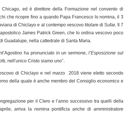
a Chicago, ed è direttore della Formazione nel convento di
richi che ricopre fino a quando Papa Francesco lo nomina, il 3
iana di Chiclayo e al contempo vescovo titolare di Sufar. Il 7
o apostolico James Patrick Green, che lo ordina vescovo poco
di Guadalupe, nella cattedrale di Santa Maria.
ant’Agostino ha pronunciato in un sermone,
l’Esposizione sul
lti, nell'unico Cristo siamo uno".
vescovo di Chiclayo e nel marzo 2018 viene eletto secondo
nterno della quale è anche membro del Consiglio economico e
regazione per il Clero e l’anno successivo tra quelli della
rile, arriva la nomina pontificia anche di amministratore