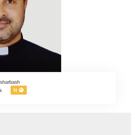
sharbash
It
i