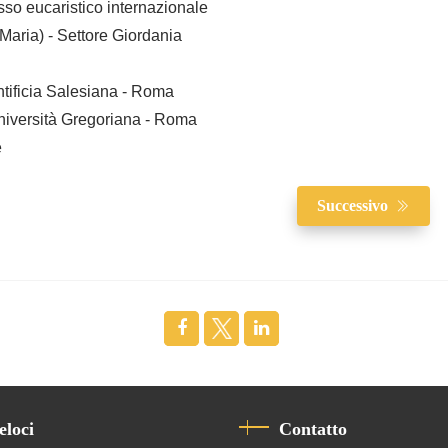
so eucaristico internazionale
aria) - Settore Giordania
ntificia Salesiana - Roma
 Università Gregoriana - Roma
e
Successivo
eloci
Contatto