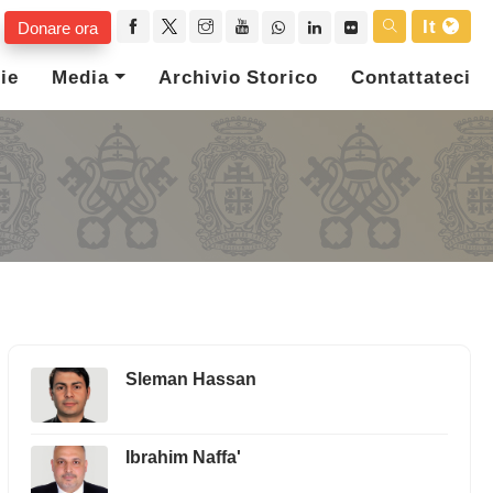
It
Donare ora
ie
Media
Archivio Storico
Contattateci
Sleman Hassan
Ibrahim Naffa'