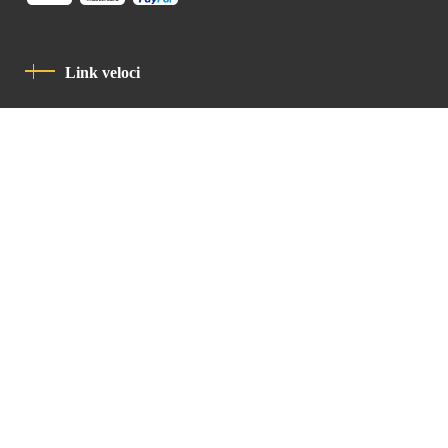
Link veloci
Informativa Sulla Privacy
Codice Di Condotta
Contatto
Latin Patriarchate Road
P.O.B 14152, Jerusalem 9114101
Tel
: +972 (2) 6471400
Email:
Chancellery@lpj.org