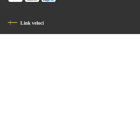
Link veloci
Informativa Sulla Privacy
Codice Di Condotta
Contatto
Latin Patriarchate Road
P.O.B 14152, Jerusalem 9114101
Tel
: +972 (2) 6471400
Email:
Chancellery@lpj.org