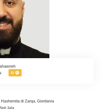
Sahawneh
It
i
à Hashemita di Zarqa, Giordania
Beit Jala