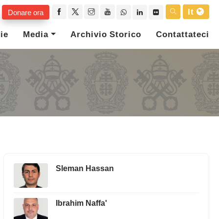
It
Donare ora
ie
Media
Archivio Storico
Contattateci
Sleman Hassan
Ibrahim Naffa'