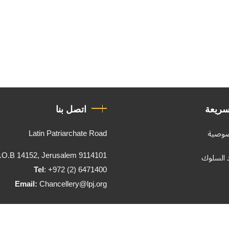
سريعة
اتصل بنا
Latin Patriarchate Road
صوصية
.O.B 14152, Jerusalem 9114101
د السلوك
Tel
: +972 (2) 6471400
Email:
Chancellery@lpj.org