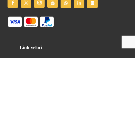
Link veloci
Informativa Sulla Privacy
Codice Di Condotta
Contatto
Latin Patriarchate Road
P.O.B 14152, Jerusalem 9114101