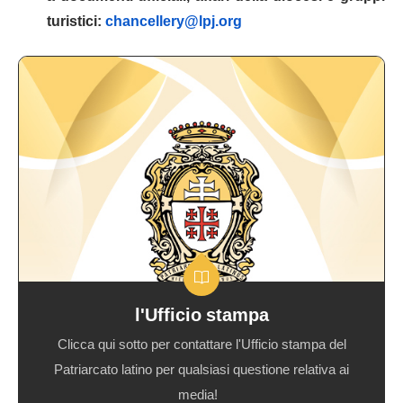
turistici:
chancellery@lpj.org
Contattateci
l'Ufficio stampa
Clicca qui sotto per contattare l'Ufficio stampa del
Patriarcato latino per qualsiasi questione relativa ai
media!