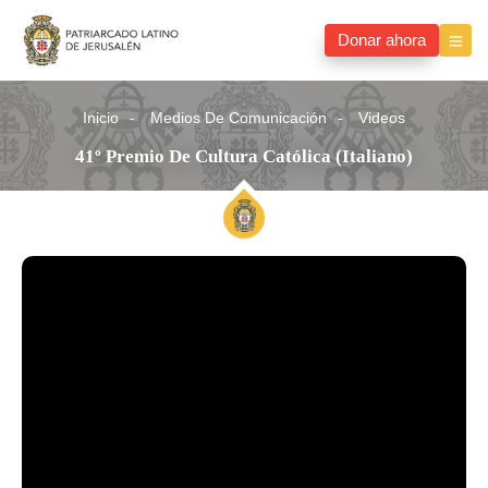
Donar ahora
Inicio
Medios De Comunicación
Videos
41º Premio De Cultura Católica (Italiano)