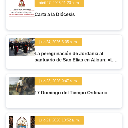
abril 27, 2026
11:20 a. m.
Carta a la Diócesis
julio 24, 2026
3:05 p. m.
La peregrinación de Jordania al
santuario de San Elías en Ajloun: «La
fidelidad del hombre y la fidelidad de
Dios»
julio 23, 2026
9:47 a. m.
17 Domingo del Tiempo Ordinario
julio 21, 2026
10:52 a. m.