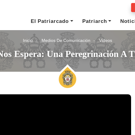
El Patriarcado
Patriarch
Notic
Inicio
Medios De Comunicación
Videos
Nos Espera: Una Peregrinación A T