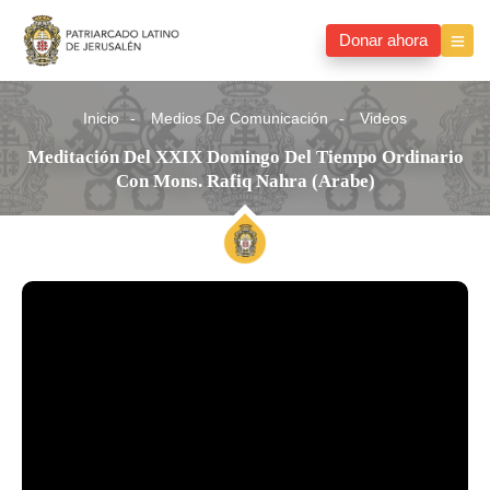
Donar ahora
Inicio
Medios De Comunicación
Videos
Meditación Del XXIX Domingo Del Tiempo Ordinario
Con Mons. Rafiq Nahra (Arabe)