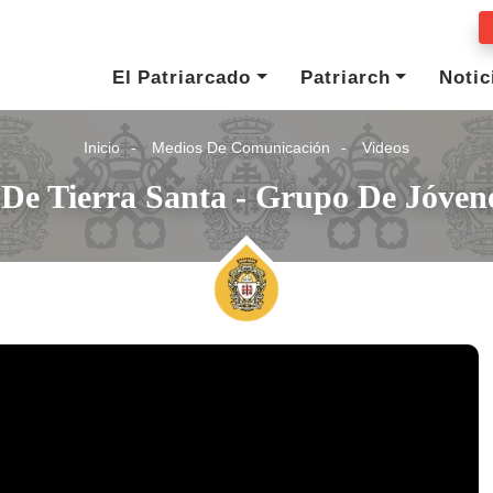
El Patriarcado
Patriarch
Notic
Inicio
Medios De Comunicación
Videos
 De Tierra Santa - Grupo De Jóven