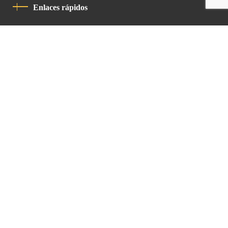
Enlaces rápidos
Política De Privacidad
Código De Conducta
Contacto
Latin Patriarchate Road
P.O.B 14152, Jerusalem 9114101
Tel
: +972 (2) 6471400
Email:
Chancellery@lpj.org
Boletín de noticias