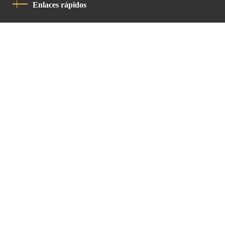
Enlaces rápidos
Política De Privacidad
Código De Conducta
Contacto
Latin Patriarchate Road
P.O.B 14152, Jerusalem 9114101
Tel
: +972 (2) 6471400
Email:
Chancellery@lpj.org
Boletín de noticias