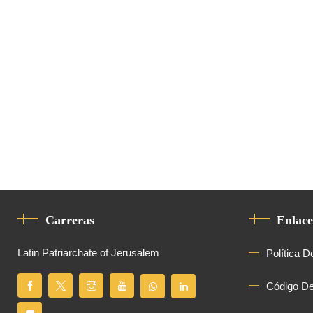
Carreras
Enlace
Latin Patriarchate of Jerusalem
Política D
Código D