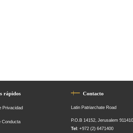
s rápidos
Contacto
Latin Patriarchate Road
e Privacidad
P.O.B 14152, Jerusalem 91141
e Conducta
Tel
: +972 (2) 6471400