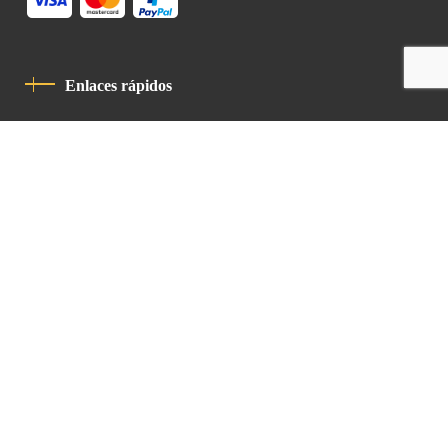
Enlaces rápidos
Política De Privacidad
Código De Conducta
Contacto
Latin Patriarchate Road
P.O.B 14152, Jerusalem 9114101
Tel
: +972 (2) 6471400
Email:
Chancellery@lpj.org