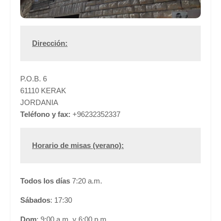
Dirección:
P.O.B. 6
61110 KERAK
JORDANIA
Teléfono y fax:
+96232352337
Horario de misas (verano):
Todos los días
7:20 a.m.
Sábados
: 17:30
Dom
: 9:00 a.m. y 6:00 p.m.