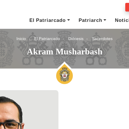
El Patriarcado
Patriarch
Notic
Inicio
El Patriarcado
Diócesis
Sacerdotes
Akram Musharbash