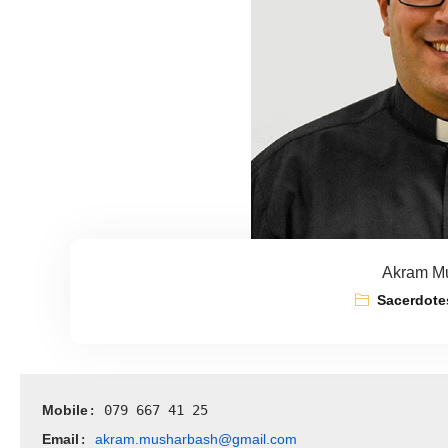
Akram M
Sacerdote
Mobile
: 079 667 41 25
Email
akram.musharbash@gmail.com
: 