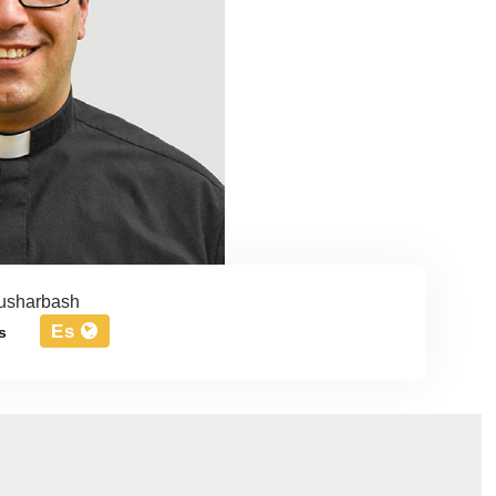
usharbash
Es
s