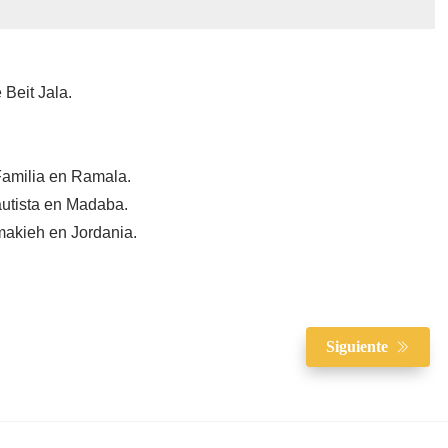
 Beit Jala.
 Familia en Ramala.
autista en Madaba.
makieh en Jordania.
Siguiente