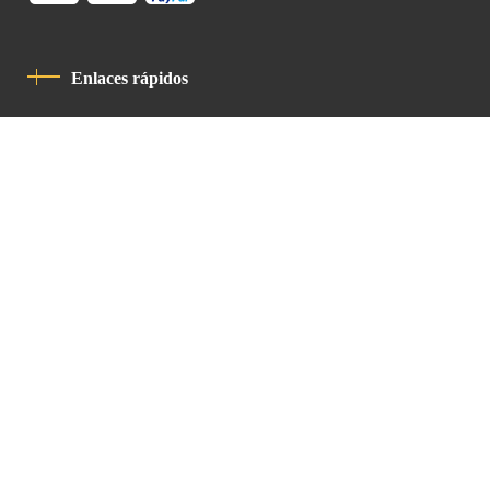
Enlaces rápidos
Política De Privacidad
Código De Conducta
Contacto
Latin Patriarchate Road
P.O.B 14152, Jerusalem 9114101
Tel
: +972 (2) 6471400
Email:
Chancellery@lpj.org