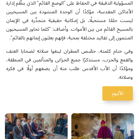
المسؤولية الدقيقة في الحفاظ على "الوضع القائم" الذي ينظّم إدارة
الأماكن المقدسة، مؤكدًا أن الوحدة المنشودة بين المسيحيين
ليست حلمًا مستحيلًا، بل إمكانية حقيقية متجذّرة في الإيمان
بالمسيح القائم من بين الأموات. وأضاف: "كلما تحاور المسيحيون
المنتمون إلى تقاليد مختلفة بمحبة، فإنهم يعلنون إيمانهم بالقائم".
وفي ختام كلمته، خصّص المطران لينغوا صلاته لضحايا العنف
والقمع والحرب، مستذكرًا جميع الحزانى والمتألمين في المنطقة،
ومؤكدًا أن الأب الأقدس طلب منه أن يضعهم أولًا في فكره
وصلاته.
الألبوم