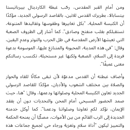
ومن أمام القبر المقدس، رحّب غبطة الكاردينال بييرباتيستا
بيتسابالا، بطريرك القدس للاتين، بالقاصد الرسولي الجديد، مؤكدًا
أن الكنيسة المحلية، "بكل تعابيرها وطقوسها وتقاليدها المتنوعة،
تستقبلكم بقلب منفتح وصادق". كما أشار إلى الظروف الصعبة
التي تعيشها الأرض المقدسة في ظل الحرب والتوتر وعدم اليقين،
وقال: "في هذه المدينة، المحبوبة والمتنازع عليها، الموسومة بدعوة
فريدة إلى السلام، الصعبة ولكنها غير مستحيلة، تكتسب رسالتكم
معنى عميقًا".
وأضاف غبطته أن القدس مدعوّة لأن تبقى مكانًا للقاء والحوار
والصلاة بين مختلف الشعوب والأديان، مؤكدًا للقاصد الرسولي
الجديد تعاون الكنيسة المحلية وصلواتها ودعمها، وقال: "هنا، حيث
صمد الحضور المسيحي أمام المحن والتحديات دون أن يفقد
الإيمان، نؤكد لكم تعاوننا وصلواتنا ودعمنا". كما أوكل خدمته
الجديدة إلى الرب القائم من بين الأموات، مصلّيًا أن يمنحه الحكمة
والتمييز ليكون "أداة سلام وتعزية ورجاء حي لجميع جماعات هذه