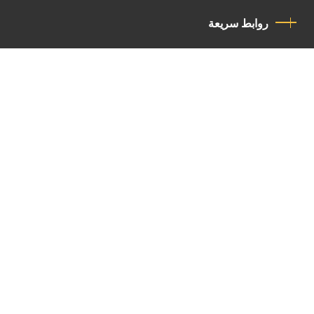
روابط سريعة
سياسة الخصوصية
مدونة قواعد السلوك
اتصل بنا
Latin Patriarchate Road
P.O.B 14152, Jerusalem 9114101
Tel
: +972 (2) 6471400
Email:
Chancellery@lpj.org
القائمة البريدية