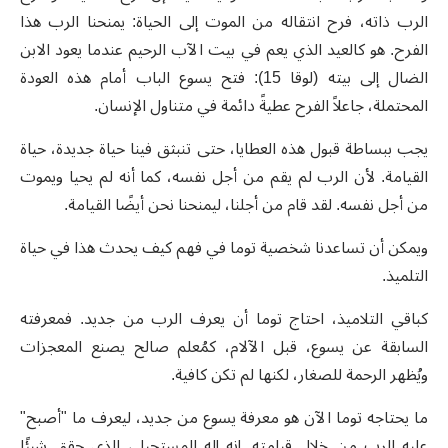
الرب ذاته، فرح انتقاله من الموت إلى الحياة: يمنحنا الرب هذا
الفرح. هو كالعيد الذي يعم في بيت الآب الرحيم عندما يعود الابن
الضال إلى بيته (لوقا 15): فتح يسوع الباب أمام هذه العودة
المحتملة، جاعلاً الفرح عطيةً دائمة في متناول الإنسان.
يجب ببساطة قبول هذه العطايا، حتى تنبثق فينا حياة جديدة، حياة
القيامة. لأن الرب لم يقم من أجل نفسه، كما أنه لم يحيا ويموت
من أجل نفسه. لقد قام من أجلنا، ليمنحنا نحن أيضًا القيامة.
ويمكن أن تساعدنا شخصية توما في فهم كيف يحدث هذا في حياة
التلميذ.
كباقي التلاميذ، احتاج توما أن يعرف الرب من جديد. فمعرفته
السابقة عن يسوع، قبل الآلام، كمُعلم صالح يصنع المعجزات
ويُظهر الرحمة للصغار، لكنها لم تكن كافية.
ما يحتاجه توما الآن هو معرفة يسوع من جديد، ليعرف ما "أصبح"
عليه الرب من خلال قيامته. إنه إله المستحيل، الذي حقق شيئًا