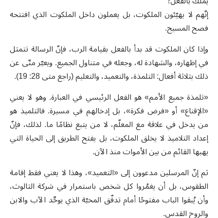
يملك بالفعل؛
إنّهم لا يهيّئون الملكوت، بل يعملون داخل الملكوت الذي افتتحه
فصح المسيح.
وإذا كان الملكوت قد بدأ بالفعل بقيامة الرب، فإنّ الرسالة تتمثل
في إظهاره، والشهادة له، وجعله في متناول الجميع. ويعبّر متّى عن
ذلك بثلاثة أفعال: التلمذة، والتعميد، والتعليم (راجع متى 28: 19).
«تلمذة جميع الأمم» هو الفعل الرئيسي في العبارة. وهو لا يعني
«الإقناع» أو «فرض فكرة»، بل إدخالهم في مسيرة. فالتلميذ هو
من يدخل في علاقة مع المعلّم، لا من يتبع نظامًا ما. لذلك، فإنّ
إعداد التلاميذ لا يخلق الملكوت، بل يفتح الطريق إلى الحياة التي
يهبها القائم من بين الأموات منذ الآن.
ثم إنّ المرسلين مدعوون إلى «التعميد»، وهذا لا يعني فقط إقامة
الطقوس، بل أن يغمُروا كل شخص باستمرار في شركة الثالوث،
وأن يُبقوا الباب مفتوحًا أمام تدفّق المحبّة الذي يوحِّد الآب والابن
والروح القدس.