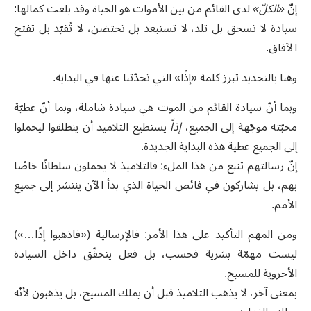
إنّ
«الكلّ»
لدى القائم من بين الأموات هو الحياة وقد بلغت كمالها:
سيادة لا تسحق بل تلد، لا تستبعد بل تحتضن، لا تُقيّد بل تفتح
الآفاق.
وهنا بالتحديد تبرز كلمة «إذًا» التي تحدّثنا عنها في البداية.
وبما أنّ سيادة القائم من الموت هي سيادة شاملة، وبما أنّ عطيّة
محبّته موجّهة إلى الجميع،
إذاً
يستطيع التلاميذ أن ينطلقوا ليحملوا
إلى الجميع عطية هذه البداية الجديدة.
إنّ رسالتهم تنبع من هذا الملء: فالتلاميذ لا يحملون سلطانًا خاصًا
بهم، بل يشاركون في فائض الحياة الذي بدأ الآن ينتشر إلى جميع
الأمم.
ومن المهم التأكيد على هذا الأمر: فالإرسالية («فاذهبوا إذًا…»)
ليست مهمّة بشرية فحسب، بل فعل يتحقّق داخل السيادة
الأخروية للمسيح.
بمعنى آخر، لا يذهب التلاميذ قبل أن يملك المسيح، بل يذهبون لأنّه