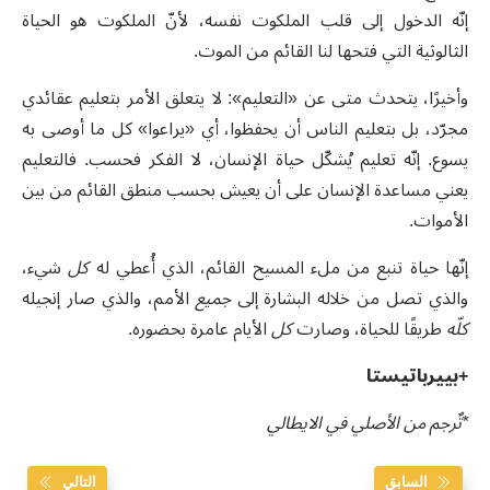
إنّه الدخول إلى قلب الملكوت نفسه، لأنّ الملكوت هو الحياة
الثالوثية التي فتحها لنا القائم من الموت.
وأخيرًا، يتحدث متى عن «التعليم»: لا يتعلق الأمر بتعليم عقائدي
مجرّد، بل بتعليم الناس أن يحفظوا، أي «يراعوا» كل ما أوصى به
يسوع. إنّه تعليم يُشكّل حياة الإنسان، لا الفكر فحسب. فالتعليم
يعني مساعدة الإنسان على أن يعيش بحسب منطق القائم من بين
الأموات.
إنّها حياة تنبع من ملء المسيح القائم، الذي أُعطي له
كل
شيء،
والذي تصل من خلاله البشارة إلى
جميع
الأمم، والذي صار إنجيله
كلّه
طريقًا للحياة، وصارت
كل
الأيام عامرة بحضوره.
+بييرباتيستا
*تٌرجم من الأصلي في الايطالي
السابق
التالي