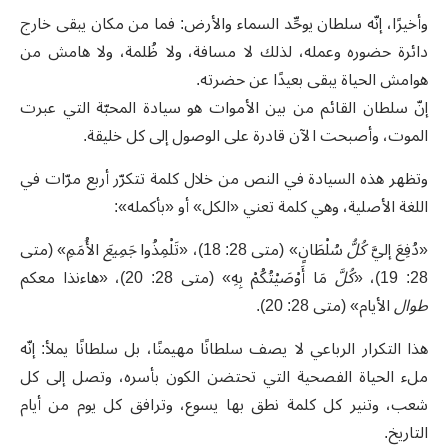
وأخيرًا، إنّه سلطان يوحِّد السماء والأرض: فما من مكان يبقى خارج
دائرة حضوره وعمله، لذلك لا مسافة، ولا ظُلمة، ولا هامش من
هوامش الحياة يبقى بعيدًا عن حضرته.
إنّ سلطان القائم من بين الأموات هو سيادة المحبّة التي عبرت
الموت، وأصبحت الآن قادرة على الوصول إلى كل خليقة.
وتظهر هذه السيادة في النص من خلال كلمة تتكرّر أربع مرّات في
اللغة الأصلية، وهي كلمة تعني «الكل» أو «بأكمله»:
«دُفِعَ إليَّ
كُلُّ
سُلْطَانٍ» (متى 28: 18)، «تَلْمِذُوا
جَمِيعَ
الأُمَمِ» (متى
28: 19)، «
كُلَّ
مَا أَوْصَيْتُكُمْ بِهِ» (متى 28: 20)، «هاءنذا معكم
طوال
الأيام» (متى 28: 20).
هذا التكرار الرباعي لا يصف سلطانًا مهيمنًا، بل سلطانًا يملأ: إنّه
ملء الحياة الفصحية التي تحتضن الكون بأسره، وتصل إلى كل
شعب، وتنير كل كلمة نطق بها يسوع، وترافق كل يوم من أيام
التاريخ.