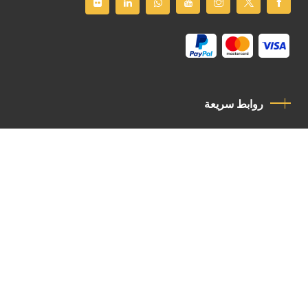
روابط سريعة
سياسة الخصوصية
مدونة قواعد السلوك
اتصل بنا
Latin Patriarchate Road
P.O.B 14152, Jerusalem 9114101
Tel
: +972 (2) 6471400