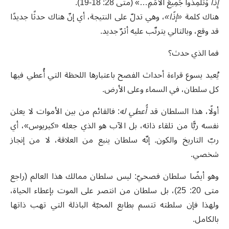
إِذًا
وَتَلْمِذوا جَمِيعَ الأُمَمِ…» (متى 28: 18-19).
هناك كلمة
«إذًا»
، وهي تدلّ على النتيجة، أي إنّ هناك حدثًا جديدًا
قد وقع، وبالتالي يترتّب عليه أثرٌ جديد.
فما الذي حدث؟
يُعيد يسوع قراءة أحداث الفصح باعتبارها اللحظة التي أُعطي فيها
كل سلطان، في السماء وعلى الأرض.
أولًا، هذا السلطان قد
أُعطي له
: فالقائم من بين الأموات لا يعلن
نفسه ربًّا من تلقاء ذاته، بل الآب هو الذي جعله «كيريوس»، أي
ربّ التاريخ والكون. إنّه سلطان ينبع من العلاقة، لا من إنجاز
شخصي.
وهو أيضًا سلطان فصحيّ: ليس سلطان ممالك هذا العالم (راجع
متى 20: 25)، بل سلطان من انتصر على الموت بإعطاء الحياة،
ولهذا فإن سلطته تتسم بطابع المحبّة الباذلة التي تهب ذاتها
بالكامل.