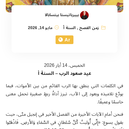
بييرباتيستا بيتسابالا
زمن الفصح
,
السنة أ
مايو 14, 2026
Ar
الخميس، 14 أيار 2026
عيد صعود الرب – السنة أ
في الكلمات التي ينطق بها الرب القائم من بين الأموات، فيما
يودّع تلاميذه ويعود إلى الآب، تبرز أداةُ ربطٍ صغيرة تحمل معنى
حاسمًا وعميقًا.
فنحن أمام الآيات الأخيرة من الفصل الأخير في إنجيل متّى، حيث
يقول يسوع: «إِنِّي أُوليتُ كُلَّ سُلطانٍ في السَّمَاءِ وَالأَرضِ. فَاذْهَبُوا