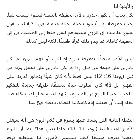
والأبدية لنا.
لكن يجب أن نكون حذرين، لأن الحقيقة بالنسبة ليسوع ليست شيئًا
يجب معرفته، بل أسلوب حياة، حياة جديدة. في الآية 13، يقول
يسوع لتلاميذه إن الروح سيقودهم ليس فقط إلى الحقيقة، بل إلى
الحقيقة كاملة. قد يبدو ذلك فرقًا طفيفًا، لكنه ليس كذلك.
ليس الأمر متعلقًا بمعرفة شيء إضافي، أو فهم شيء لم نكن
قادرين على فهمه من قبل. إذا لم نكن قادرين على تحمل وزنه من
قبل (يوحنا 16: 12) ليس فقط لأنه كان شيئًا يتجاوز قدرتنا على
الفهم، بل لأنه كان أسلوب حياة مختلفًا، طريقة جديدة للتفكير
وللحب. يخبرنا الروح عن المسيح، يشهد له، يمنحنا إياه، يشكله فينا:
ينقله إلينا، أي يعطينا إياه كإمكانية للحياة، يجعله حيٌّ فينا.
النقطة الثانية التي يشدد عليها يسوع في كلام الروح هي أنه سيعلن
الأمور المستقبلية (يوحنا 16: 13). ماذا يعني هذا؟ ربما أن الروح
يجعلنا نعرف مسبقًا كيف ستسير الأمور، أننا نستطيع توقع