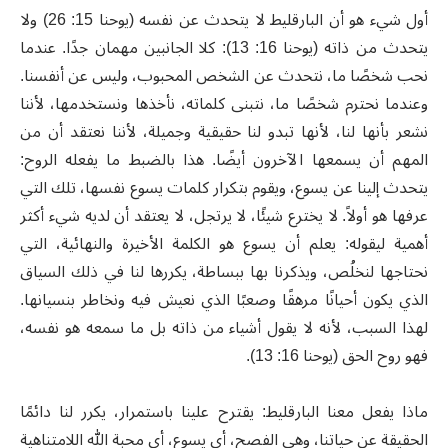
أول شيء هو أن البارقليط لا يتحدث عن نفسه (يوحنا 15: 26) ولا
يتحدث من ذاته (يوحنا 16: 13): كلا الجانبين مهمان جدًا. عندما
نحب شخصًا ما، نتحدث عن الشخص المحبوب، وليس عن أنفسنا.
وعندما نحترم شخصًا ما، نتبنى كلماته، نأخذها ونستخدمها، لأننا
نشعر بأنها لنا، لأنها تبدو لنا حقيقية وجميلة، لأننا نعتقد أن من
المهم أن يسمعها الآخرون أيضًا. هذا بالضبط ما يفعله الروح:
يتحدث إلينا عن يسوع، ويقوم بتكرار كلمات يسوع نفسها، تلك التي
عرفها هو أولاً. لا يخترع شيئًا، لا يرتجل، لا يعتقد أن لديه شيء أكثر
أهمية ليقوله: يعلم أن يسوع هو الكلمة الأخيرة والنهائية، التي
نحتاجها لنخلُص، ويذكرنا بها ببساطة، يكررها لنا في ذلك السياق
الذي يكون أحيانًا مرهقًا وصعبًا الذي نعيش فيه ونخاطر بنسيانها.
لهذا السبب، لأنه لا يقول أشياء من ذاته بل ما سمعه هو نفسه،
فهو روح الحق (يوحنا 16: 13).
ماذا يفعل معنا البارقليط: يقترح علينا باستمرار، يكرر لنا دائمًا
الحقيقة عن حياتنا، وهي الفصح، أي يسوع، أي محبة الله اللامتناهية