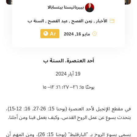
بييرباتيستا بيتسابالا
الأخبار
,
زمن الفصح
,
عيد الفصح
,
السنة ب
Ar
مايو 16, 2024
أحد العنصرة، السنة ب
19 أيار 2024
يوحنّا ١٥: ٢٦– ٢٧؛ ١٦: ١٢– ١٥
في مقطع الإنجيل لأحد العنصرة (يوحنا 15: 26-27. 16: 12-15)،
يتحدث يسوع عن عمل الروح القدس، وكيف يعمل فينا ومن أجلنا.
يسمي يسوع الروح بـ "البارقليط" (يوحنا 15: 26)، ومن المهم أن